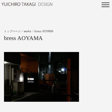
トップページ
works
bress AOYAMA
bress AOYAMA