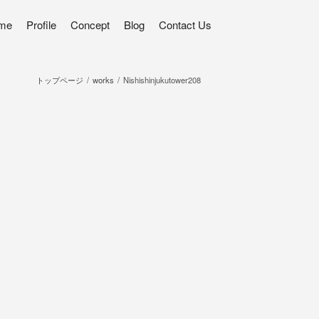
me
Profile
Concept
Blog
Contact Us
トップページ
works
Nishishinjukutower208